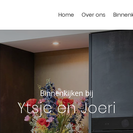
Home
Over ons
Binnenk
Binnenkijken bij
Ytsje en Joeri