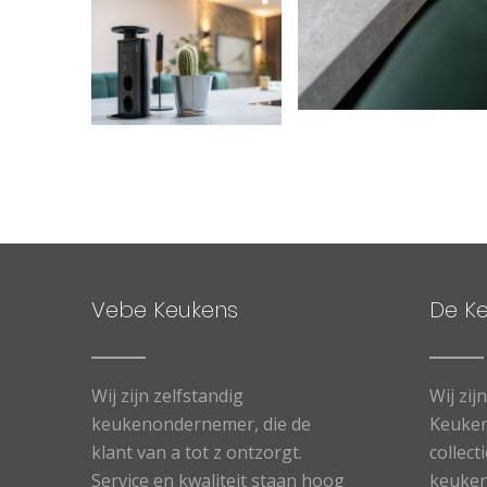
Vebe Keukens
De K
Wij zijn zelfstandig
Wij zij
keukenondernemer, die de
Keuken
klant van a tot z ontzorgt.
collect
Service en kwaliteit staan hoog
keuken