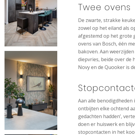
Twee ovens
De zwarte, strakke keuke
zowel op het eiland als o
afgestemd op het grote ge
ovens van Bosch, één me
bakoven. Aan weerzijden 
diepvries, beide over de
Novy en de Quooker is d
Stopcontacte
Aan alle benodigdheden i
ontbijten elke ochtend aa
gedachten hadden’, vertel
doen er huiswerk en bli
stopcontacten in het koo