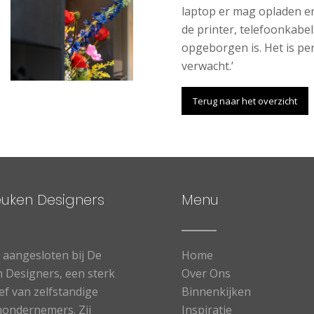
laptop er mag opladen en
de printer, telefoonkabel
opgeborgen is. Het is pe
verwacht.’
Terug naar het overzicht
euken Designers
Menu
n aangesloten bij De
Home
 Designers, een sterk
Over Ons
ief van zelfstandige
Binnenkijken
ondernemers. Zij
Inspiratie