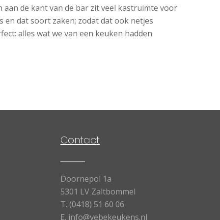
 aan de kant van de bar zit veel kastruimte voor
s en dat soort zaken; zodat dat ook netjes
rfect: alles wat we van een keuken hadden
Contact
Doornepol 1a
5301 LV Zaltbommel
T.
(0418) 51 60 06
E.
info@vebekeukens.nl