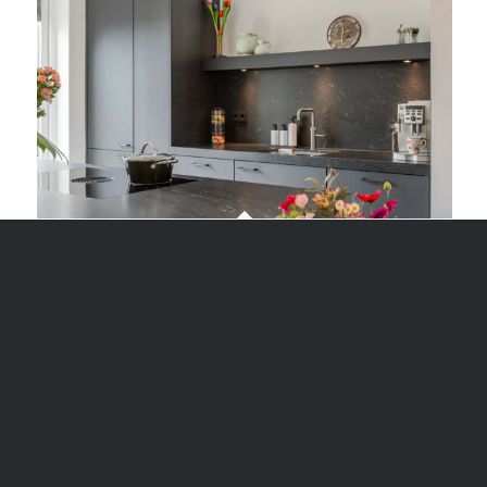
Lianne en Gerard
Vebe Keukens heeft inmiddels prachtige keukens
gerealiseerd bij klanten door het hele land.
Ontmoet onze klanten, neem een kijkje in hun
stijlvolle keukens en geniet van onze creatieve
ontwerpen, de perfecte afwerking en schitterende
details. Laat je inspireren!