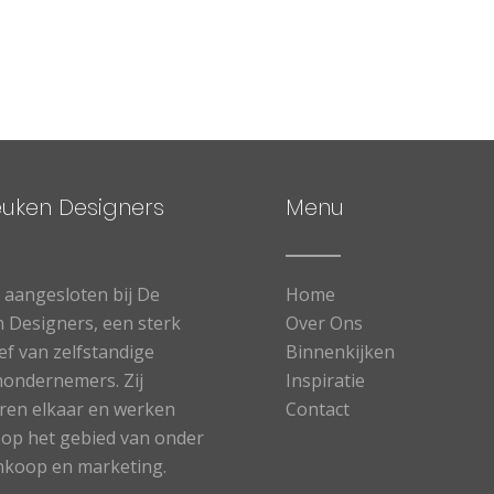
euken Designers
Menu
n aangesloten bij De
Home
 Designers, een sterk
Over Ons
ief van zelfstandige
Binnenkijken
ondernemers. Zij
Inspiratie
eren elkaar en werken
Contact
op het gebied van onder
nkoop en marketing.