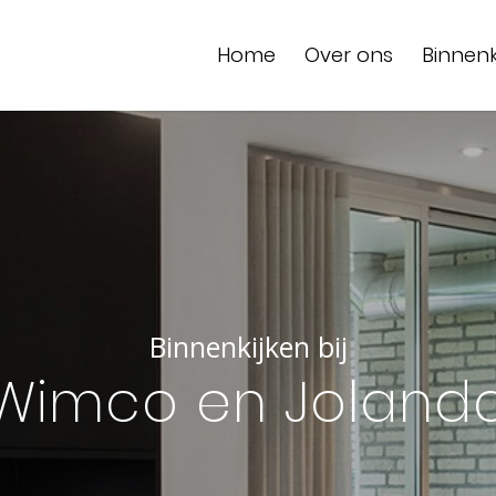
Home
Over ons
Binnenk
Binnenkijken bij
Wimco en Joland