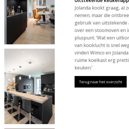
Uitstekende keukenapp
Jolanda kookt graag, al z
nemen; maar die ontbree
gebruik van uitstekende
over een stoomoven en i
pluspunt. ‘Wat een uitko
van kooklucht is snel weg
vinden Wimco en Jolanda d
ruime koelkast erg prettig
keuken.’
Terug naar het overzicht