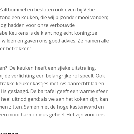
Zaltbommel en besloten ook even bij Vebe
stond een keuken, die wij bijzonder mooi vonden;
 oog hadden voor onze verbouwde
ebe Keukens is de klant nog echt koning: ze
 wilden en gaven ons goed advies. Ze namen alle
er betrokken.’
n? ‘De keuken heeft een sjieke uitstraling,
ij de verlichting een belangrijke rol speelt. Ook
strakke keukenkastjes met rvs aanrechtblad en
l is geslaagd. De bartafel geeft een warme sfeer
k heel uitnodigend: als we aan het koken zijn, kan
komen zitten. Samen met de hoge kastenwand en
 een mooi harmonieus geheel. Het zijn voor ons