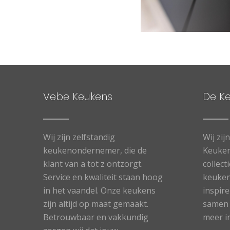
Vebe Keukens
De K
Wij zijn zelfstandig
Wij zij
keukenondernemer, die de
Keuken
klant van a tot z ontzorgt.
collect
Service en kwaliteit staan hoog
keuken
in het vaandel. Onze keukens
inspir
zijn altijd op maat gemaakt.
samen 
Betrouwbaar en vakkundig
meer i