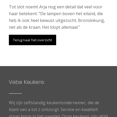
Tot slot noemt Arja nog een detail dat veel voor
haar betekent. “De lampen boven het eiland, die
heb ik ook heel bewust uitgezocht. Bronskleurig,
net als de kraan. Het klopt allemaal.”
Terug naar het overzicht
Vebe Keukens
Wij zijn zelfstandig keukenondernemer, die de
klant van a tot z ontzorgt. Service en kwaliteit
staan hoog in het vaandel. Onze keukens zijn altijd